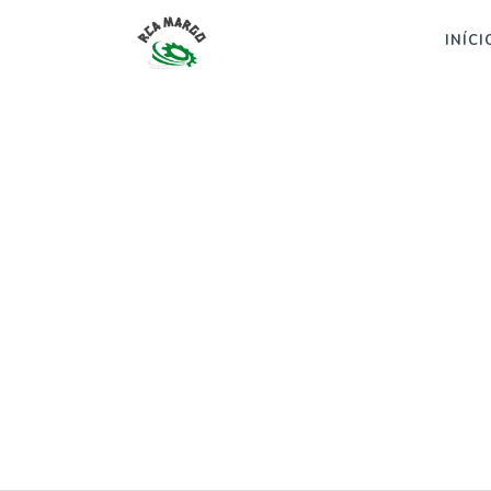
INÍCI
INÍCIO
EMBALADORA
COMPRA 
Envasadora gravimétr
Buscas relacionadas:
COMPRA E VENDA D
Orce Compra e venda de rotuladora, você adquir
formulário com aproximadamente 200 fábricas 