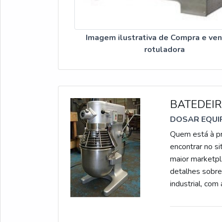
positiva no merc
experiência de to
Imagem ilustrativa de Compra e ve
rotuladora
BATEDEIR
DOSAR EQU
Quem está à pro
encontrar no s
maior marketpl
detalhes sobre
industrial, co
comprometiment
garantir uma
INDUSTRIALHá 