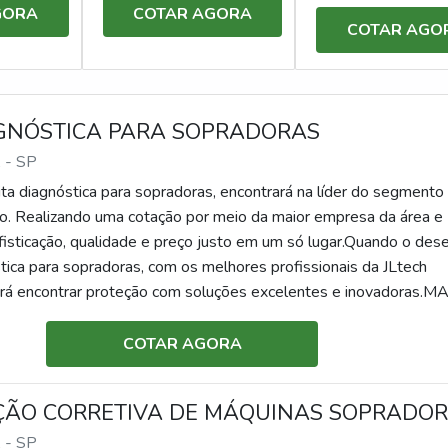
GORA
COTAR AGORA
COTAR AGO
AGNÓSTICA PARA SOPRADORAS
 - SP
ita diagnóstica para sopradoras, encontrará na líder do segmento
. Realizando uma cotação por meio da maior empresa da área e
fisticação, qualidade e preço justo em um só lugar.Quando o dese
stica para sopradoras, com os melhores profissionais da JLtech
á encontrar proteção com soluções excelentes e inovadoras.M
DIAGNÓSTICA PARA SOPRADORASHá muitas maneiras eficien
mpetência e excelência em sua área de atuação. A JLtech Auto
COTAR AGORA
ursos em produzir uma estrutura com: Escritório de alta qualidad
as as atividades; Estrutura suficiente para atender todas as
ÃO CORRETIVA DE MÁQUINAS SOPRADO
ogia de ponta. Tudo pensando em visita diagnóstica para sopra
correndo ainda sobre visita diagnóstica para sopradoras, deve-s
 - SP