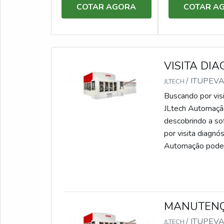
COTAR AGORA
COTAR A
VISITA DI
/ ITUPEVA
JLTECH
Buscando por vis
JLtech Automação
descobrindo a so
por visita diagnó
Automação poder
SOBRE VISITA 
de demonstrar co
objetiva seus rec
onde são realizad
MANUTENÇ
demandas; Tecnol
com proteção. Dis
/ ITUPEVA
JLTECH