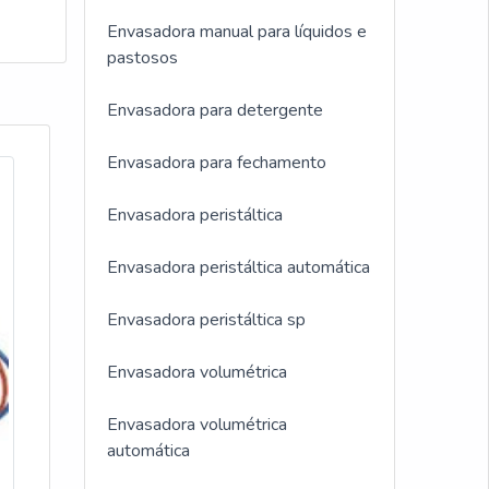
ONa
ção.
Envasadora manual para líquidos e
com:
pastosos
última
Envasadora para detergente
nte
ório
do
Envasadora para fechamento
so,
ma
nto
Envasadora peristáltica
a
tos.
o. A
Envasadora peristáltica automática
ento!
Envasadora peristáltica sp
o. É
Envasadora volumétrica
inas
Envasadora volumétrica
automática
a