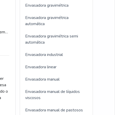
am
Envasadora gravimétrica
s e
h
Envasadora gravimétrica
automática
de
 para
 em
Envasadora gravimétrica semi
o
automática
NCIA
 de
Envasadora industrial
ens
m
Envasadora linear
er
Envasadora manual
é
resa
. A
ndo o
Envasadora manual de líquidos
res
a
viscosos
lhor
es;
Envasadora manual de pastosos
s