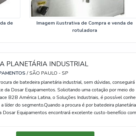
ado por toda seriedade e qualidade, o que garante a melhor
dos os clientes.
nda de
Imagem ilustrativa de Compra e venda de
rotuladora
A PLANETÁRIA INDUSTRIAL
IPAMENTOS
/ SÃO PAULO - SP
cura de batedeira planetária industrial, sem dúvidas, conseguirá
ite da Dosar Equipamentos. Solicitando uma cotação por meio do
ace B2B América Latina, o Soluções Industriais, é possível conhe
 a líder do segmento.Quando a procura é por batedeira planetári
m a Dosar Equipamentos encontrará excelente custo-benefício co
o com os resultados dos clientes, fatores indispensáveis para
 compra assertiva. A MELHOR BATEDEIRA PLANETÁRIA
muitas maneiras eficientes de demonstrar competência e