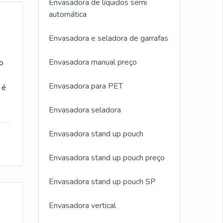
Envasadora de líquidos semi
m
automática
s
nto
Envasadora e seladora de garrafas
ch
 de
Envasadora manual preço
o
ual
dos
Envasadora para PET
 é
ara
Envasadora seladora
z
Envasadora stand up pouch
com
tes
s,
Envasadora stand up pouch preço
es;
s
Envasadora stand up pouch SP
m
re
Envasadora vertical
de