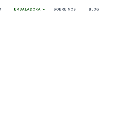
O
EMBALADORA
SOBRE NÓS
BLOG
E VENDA DE ROTULADORA
ica automática
Envasadora de polpa de fruta
Envasadora de 
E ROTULADORA
e na maior vitrine Soluções Industriais, solicite um orçamento pe
de todo o Brasil gratuitamente a sua escolha