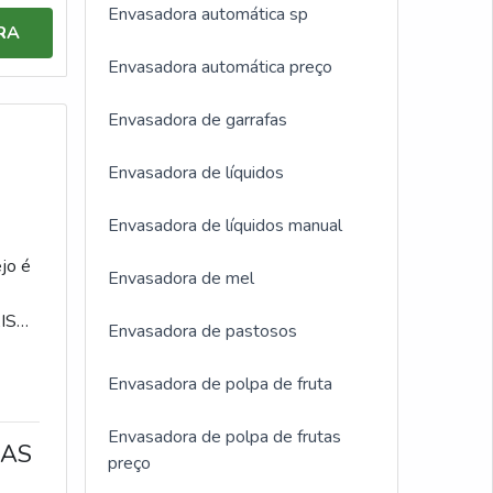
Envasadora automática sp
RA
Envasadora automática preço
Envasadora de garrafas
Envasadora de líquidos
Envasadora de líquidos manual
jo é
Envasadora de mel
AIS
Envasadora de pastosos
tes
mação
Envasadora de polpa de fruta
e
Envasadora de polpa de frutas
RAS
doras
preço
e ter