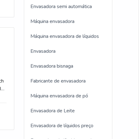
Envasadora semi automática
ia
Máquina envasadora
Máquina envasadora de líquidos
s e
Envasadora
Envasadora bisnaga
a
ch
Fabricante de envasadora
E
IS
s
Máquina envasadora de pó
cia
is
Envasadora de Leite
ar
com
das
Envasadora de líquidos preço
ir
o