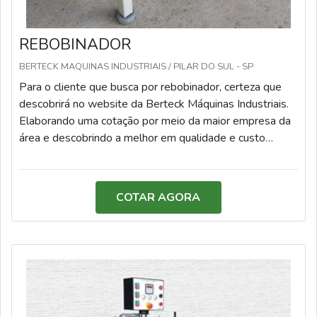
REBOBINADOR
BERTECK MAQUINAS INDUSTRIAIS / PILAR DO SUL - SP
Para o cliente que busca por rebobinador, certeza que
descobrirá no website da Berteck Máquinas Industriais.
Elaborando uma cotação por meio da maior empresa da
área e descobrindo a melhor em qualidade e custo
benefício.É importante lembrar que o produto deve
sempre ser adquirido com empresas especializadas no
segmento. Esse tipo de cuidado ajuda a garantir a
COTAR AGORA
qualidade e durabilidade dos materiais, além de evitar
prejuízos com substituições frequentes de peças
defeituosas. Assim, é possível poupar gastos
desnecessários.ALGUNS DETALHES SOBRE
REBOBINADORQuem está à procura de rebobinadores
em uma empresa altamente qualificada, consegue
encontrar o site da Berteck Máquinas Industriais. Com