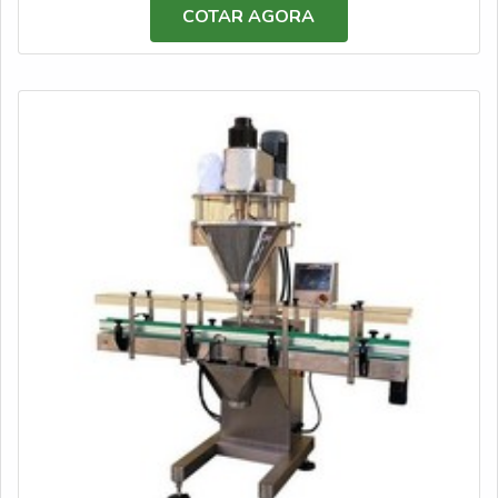
equipamentos indústria alimentícia, com a Dosar
COTAR AGORA
Equipamentos encontrará excelente custo-benefício com
comprometimento com os resultados dos clientes,
fatores indispensáveis para promover uma compra
assertiva.ENTRE OS MELHORES EQUIPAMENTOS
INDÚSTRIA ALIMENTÍCIAHá muitas maneiras
eficientes de demonstrar competência e excelência em
sua área de atuação. A Dosar Equipamentos centraliza
sua estratégia em produzir uma estrutura aos clientes
com: Escritório de alta qualidade onde são realizadas as
atividades; Estrutura suficiente para atender todas as
demandas; Tecnologia de ponta. Ainda tratando da
escolha do fornecedor de equipamentos indústria
alimentícia, na essência da empresa, a mesma deve
prezar pelos produtos e serviços com ótima qualidade e
assertividade, detalhes que passam despercebidos e
podem gerar prejuízo futuros para os clientes.Isso tudo é
a razão pela qual a Dosar Equipamentos é responsável
quando se trata do segmento de comercialização,