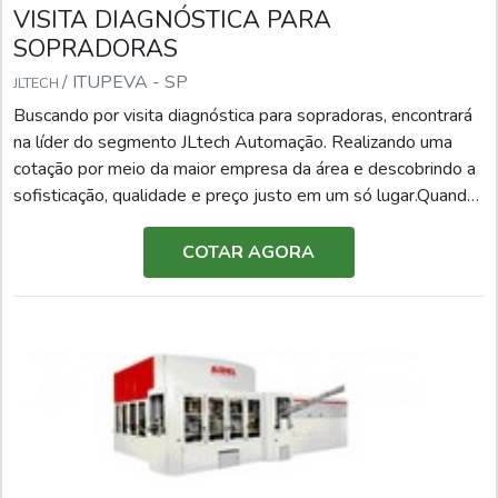
VISITA DIAGNÓSTICA PARA
SOPRADORAS
/ ITUPEVA - SP
JLTECH
Buscando por visita diagnóstica para sopradoras, encontrará
na líder do segmento JLtech Automação. Realizando uma
cotação por meio da maior empresa da área e descobrindo a
sofisticação, qualidade e preço justo em um só lugar.Quando
o desejo é por visita diagnóstica para sopradoras, com os
melhores profissionais da JLtech Automação poderá
COTAR AGORA
encontrar proteção com soluções excelentes e
inovadoras.MAIS SOBRE VISITA DIAGNÓSTICA PARA
SOPRADORASHá muitas maneiras eficientes de
demonstrar competência e excelência em sua área de
atuação. A JLtech Automação objetiva seus recursos em
produzir uma estrutura com: Escritório de alta qualidade
onde são realizadas as atividades; Estrutura suficiente para
atender todas as demandas; Tecnologia de ponta. Tudo
pensando em visita diagnóstica para sopradoras com