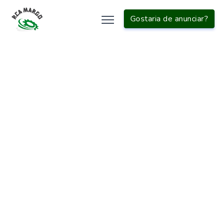
Gostaria de anunciar?
INÍCIO
EMBALADORA
MÁQUINA DE EMBALAR POLPA DE FRUTA AUTOMÁTICA
Buscas
relacionadas:
Envasadora gravimétrica automática
Envasadora peristáltica
Envasadora volumétrica