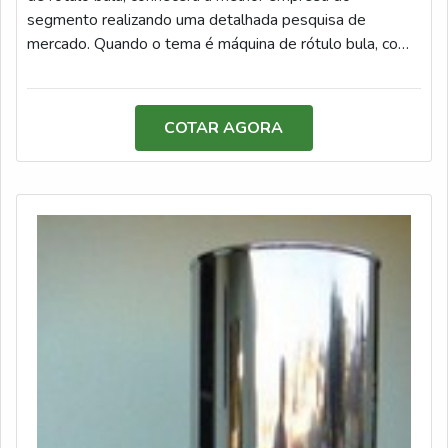
possível encontrar o que há de melhor em manutenção
segmento realizando uma detalhada pesquisa de
de máquinas de sopro. Os clientes encontram itens
mercado. Quando o tema é máquina de rótulo bula, com
como manutenção em máquinas de sopro e retrofitting
a Berteck Máquinas Industriais irá encontrar
de máquinas de sopro, máquinas de rotulagem e
assertividade com máquinas e soluções de aceleração
máquinas de empacotamento com ótima qualidade e
processual.UM POUCO MAIS SOBRE A MÁQUINA DE
COTAR AGORA
excelente custo-benefício.Com a organização é possível
RÓTULO BULAHá muitas maneiras eficientes de
tirar as suas dúvidas sobre os serviços do ramo, além de
demonstrar competência e excelência em uma área de
contar com os melhores profissionais e instalações.
atuação. A Berteck Máquinas Industriais canaliza seus
Assim, conquistando a confiança e a satisfação dos
esforços em oferecer aos parceiros uma estrutura com:
clientes, que são os maiores objetivos da marca. A
Escritório de alta qualidade onde são realizadas as
JLtech Automação é uma empresa que tem feito a
atividades; Tecnologia de ponta; Usinagem
diferença no mercado por toda seriedade e qualidade, o
própria. Tudo para se certificar que se tenha máquina de
que garante o sucesso dos clientes de ponta a ponta.
rótulo bula com proteção. Ainda com uma visão analítica
sobre máquina de rótulo bula, é importante buscar uma
empresa que tenha produtos e serviços com ótima
qualidade e precisão, detalhes primordiais que são
deixados de lado por muitas empresas que não focam na
fidelização do cliente.Tudo isso que já foi falado e outras