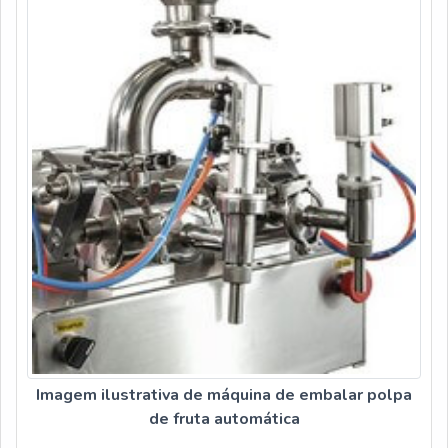
responsável, características possíveis pelo fato de a
empresa ter escritório de alta qualidade onde são realizadas
as atividades e tecnologia de ponta. Tudo isso, unido a um
time de colaboradores proativos e trabalhadores de alta
qualidade, comprova sua essência de trazer o melhor para
todos os clientes.Aproveite a visita para acessar o nosso
site e saber mais sobre a empresa, nossos serviços e
produtos. Se preferir, entre em contato com um dos nossos
consultores e solicite um orçamento!
Imagem ilustrativa de máquina de embalar polpa
de fruta automática