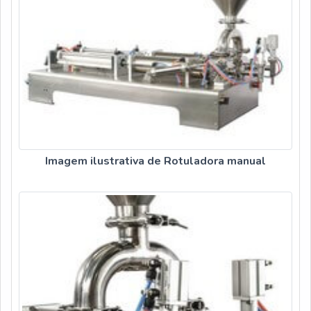
simples, mas que mostram o comprometimento da empresa
com seus clientes.Existem muitas formas diferentes de
demonstrar conhecimento e autoridade em sua área de
atuação. Para provar a sua eficiência no mercado de
rotuladora de etiquetas adesivas, a Dosar Equipamentos se
destaca por ser: Comprometida com os serviços;
Responsável; Altamente qualificada; Inovadora;
Segura. REFERÊNCIA DE QUALIDADE NO
SEGMENTOSomente na Dosar Equipamentos sempre tem a
Imagem ilustrativa de Rotuladora manual
solução mais buscada na área de rotuladora de etiquetas
adesivas. A empresa oferece opções como retrofit
eletrônico e adequações às novas normas.Isso se deve ao
fato de a empresa ser comprometida com os serviços e
altamente qualificada, conquistas adquiridas porque investiu
em uma estrutura que hoje conta com escritório de alta
qualidade onde são realizadas as atividades e estrutura
suficiente para atender todas as demandas. Todos esses
fatores, agregados a uma equipe com colaboradores