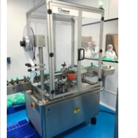
rotuladora tipo etiquetadora em uma empresa responsável,
encontra na Dosar Equipamentos. Uma empresa com alto
know-how em retrofit eletrônico e envasadoras, garantindo a
satisfação da venda à entrega final, com foco total na
qualidade.Ainda com uma visão analítica sobre rotuladora
etiquetadora, deve-se ter a exatidão em orçar com
empresas que prezam por produtos e serviços que tenham
ótima qualidade e precisão, pequenos detalhes, mas de
grande valia para saber a procedência e seriedade da
empresa.Existem muitas formas diferentes de demonstrar
conhecimento e autoridade em sua área de atuação. Abaixo
os motivos pelos quais a Dosar Equipamentos é a escolha
certa sempre que precisar de rotuladora tipo etiquetadora:
Comprometida com os serviços; Responsável; Altamente
qualificada; Inovadora; Segura. REFERÊNCIA DE
QUALIDADE NO SEGMENTOApenas na Dosar
Equipamentos tem a solução ideal para rotuladora
etiquetadora. É possível encontrar itens variados com