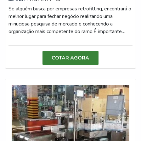
Se alguém busca por empresas retrofitting, encontrará o
melhor lugar para fechar negócio realizando uma
minuciosa pesquisa de mercado e conhecendo a
organização mais competente do ramo.É importante
lembrar que o serviço deve ser prestado por empresas
especializadas. Esse tipo de cuidado ajuda a garantir a
qualidade e assertividade do serviço, além de evitar
COTAR AGORA
prejuízos com imprevistos e execuções mal elaboradas.
Assim, é possível poupar gastos
desnecessários.ALGUNS DETALHES SOBRE AS
EMPRESAS RETROFITTINGQuem busca por empresas
retrofitting inovadoras, encontra na internet a JLtech
Automação. Com grande expressão de mercado quando
o assunto é fabricação de painéis elétricos e retrofitting
de máquinas de sopro, máquinas de rotulagem e
máquinas de empacotamento, a companhia oferece o
que há de melhor em tecnologia ao cliente.Sem trocar o
foco sobre as empresas retrofitting, é importante buscar