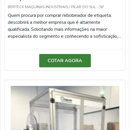
BERTECK MAQUINAS INDUSTRIAIS / PILAR DO SUL - SP
Quem procura por comprar rebobinador de etiqueta,
descobrirá a melhor empresa que é altamente
qualificada. Solicitando mais informações na maior
especialista do segmento e conhecendo a sofisticação,
qualidade e preço justo em um só lugar.MAIS
INFORMAÇÕES SOBRE COMPRAR REBOBINADOR
DE ETIQUETASe alguém busca por rebobinador de
COTAR AGORA
etiqueta em uma empresa comprometida com os
serviços, acha o site da Berteck Máquinas Industriais.
Com grande expressão de mercado quando o assunto é
rotuladoras e dispensadores de rótulos e etiquetas,
garantindo o que há de melhor na atualidade.Ainda com
uma visão analítica sobre comprar rebobinador de
etiqueta, sempre deve-se buscar uma empresa que
tenha produtos e serviços com ótima qualidade e
excelente custo-benefício, detalhes primordiais que são
deixados de lado por muitas empresas que não focam na