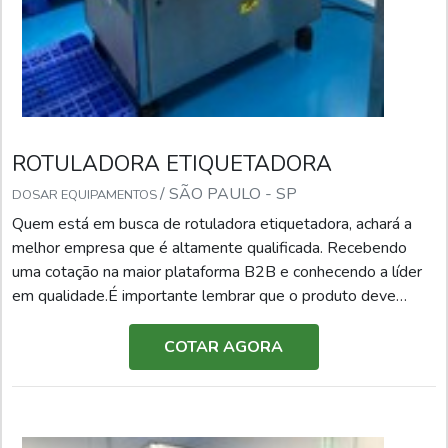
ROTULADORA ETIQUETADORA
/ SÃO PAULO - SP
DOSAR EQUIPAMENTOS
Quem está em busca de rotuladora etiquetadora, achará a
melhor empresa que é altamente qualificada. Recebendo
uma cotação na maior plataforma B2B e conhecendo a líder
em qualidade.É importante lembrar que o produto deve
sempre ser adquirido com empresas especializadas no
segmento. Esse tipo de cuidado ajuda a garantir a qualidade
COTAR AGORA
e durabilidade dos materiais, além de evitar prejuízos com
substituições frequentes de peças defeituosas. Assim, é
possível poupar gastos desnecessários.DETALHES SOBRE
ROTULADORA ETIQUETADORASe alguém busca por