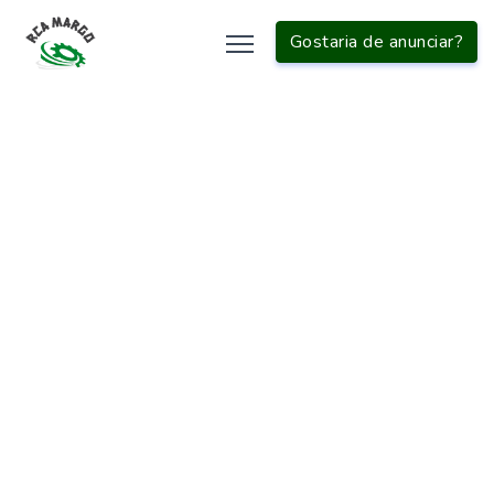
Gostaria de anunciar?
INÍCIO
EMBALADORA
ROTULADORA MANUAL
Buscas
relacionadas:
Envasadora manual de líquidos viscosos
Envasadora peristáltica sp
Preço da envasadora volumétrica