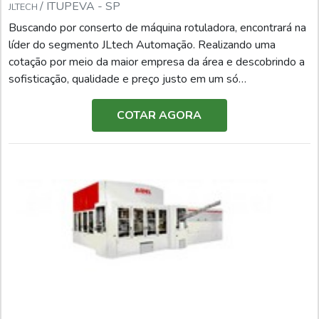
/ ITUPEVA - SP
JLTECH
Buscando por conserto de máquina rotuladora, encontrará na
líder do segmento JLtech Automação. Realizando uma
cotação por meio da maior empresa da área e descobrindo a
sofisticação, qualidade e preço justo em um só
lugar.DIFERENCIAIS IMPORTANTES DE CONSERTO DE
MÁQUINA ROTULADORASe alguém quer achar conserto
COTAR AGORA
de máquina rotuladora em uma empresa inovadora, vai até o
site da JLtech Automação. A empresa trabalha com
fabricação de painéis elétricos e retrofitting de máquinas de
sopro, máquinas de rotulagem e máquinas de
empacotamento, garantindo o que há de melhor na
atualidade.Discorrendo ainda sobre conserto de máquina
rotuladora, é importante buscar uma empresa que tenha
produtos e serviços com ótima qualidade e eficiência,
detalhes primordiais que são deixados de lado por muitas
empresas que não focam na fidelização do cliente.Existem
muitas formas diferentes de demonstrar conhecimento e
autoridade em sua área de atuação. Abaixo os motivos pelos