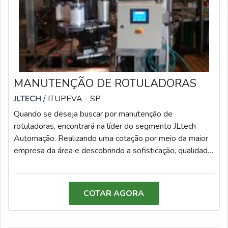
MANUTENÇÃO DE ROTULADORAS
JLTECH
/ ITUPEVA - SP
Quando se deseja buscar por manutenção de
rotuladoras, encontrará na líder do segmento JLtech
Automação. Realizando uma cotação por meio da maior
empresa da área e descobrindo a sofisticação, qualidade
e preço justo em um só lugar.Quando a busca é por
manutenção de rotuladoras, com os melhores
profissionais da JLtech Automação receberá excelente
COTAR AGORA
custo-benefício com soluções excelentes e
inovadoras.MAIS INFORMAÇÕES INTERESSANTES
SOBRE MANUTENÇÃO DE ROTULADORASHá