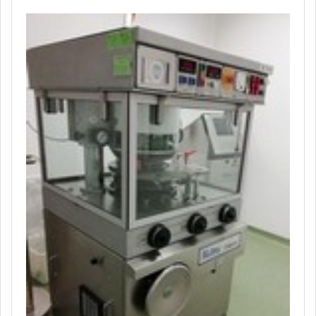
muitas maneiras eficientes de demonstrar competência
e excelência em sua área de atuação. A JLtech
Automação objetiva seus recursos em proporcionar aos
clientes uma estrutura com: Escritório de alta qualidade
onde são realizadas as atividades; Equipamentos de
última geração; Tecnologia de ponta. Tudo para se
certificar que se tenha manutenção de rotuladoras com
proteção. Discorrendo ainda sobre manutenção de
rotuladoras, deve-se descartar empresas que não
tenham produtos e serviços com ótima qualidade e
precisão, características simples, mas que mostram o
comprometimento da empresa com seus clientes.É por
esta razão que a JLtech Automação é inovadora quando
se fala do segmento de manutenção de máquinas de
sopro. A empresa busca tudo que há de mais atual para
garantir a qualidade final para cada cliente. O time tem
trabalhadores de alta qualidade que estão esperando
seu contato para tirar todas as suas dúvidas e melhor