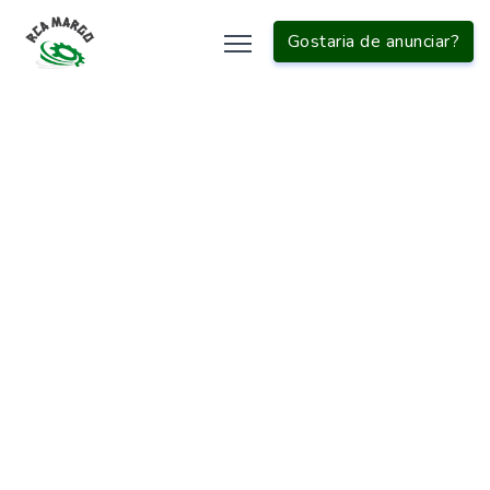
Gostaria de anunciar?
INÍCIO
EMBALADORA
CONSERTO DE MÁQUINA ROTULADORA
Buscas
relacionadas:
Envasadora para detergente
Envasadora de mel
Envasadora automática preço