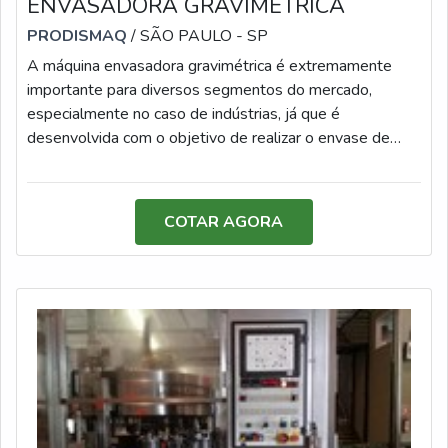
ENVASADORA GRAVIMÉTRICA
PRODISMAQ
/ SÃO PAULO - SP
A máquina envasadora gravimétrica é extremamente
importante para diversos segmentos do mercado,
especialmente no caso de indústrias, já que é
desenvolvida com o objetivo de realizar o envase de
produtos líquidos em embalagens rígidas e de formatos
variados.O EQUIPAMENTO É MUITO VERSÁTILUm dos
principais benefícios da máquina de envase é a
COTAR AGORA
capacidade de operar com uma célula de carga, que
garante alta precisão na distribuição dos compostos.
Aliás, o equipamento é confeccionado com materiais de
po