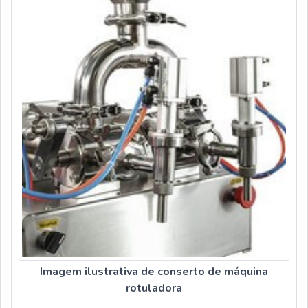
responsável, características possíveis pelo fato de a
empresa ter escritório de alta qualidade onde são realizadas
as atividades e tecnologia de ponta. Tudo isso, unido a um
time de colaboradores proativos e trabalhadores de alta
qualidade, comprova sua essência de trazer o melhor para
todos os clientes.Aproveite a visita para acessar o nosso
site e saber mais sobre a empresa, nossos serviços e
produtos. Se preferir, entre em contato com um dos nossos
consultores e solicite um orçamento!
Imagem ilustrativa de conserto de máquina
rotuladora